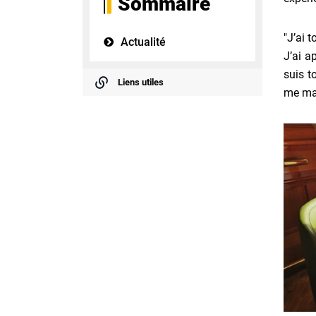
Sommaire
"J’ai 
Actualité
J’ai a
suis t
Liens utiles
me man