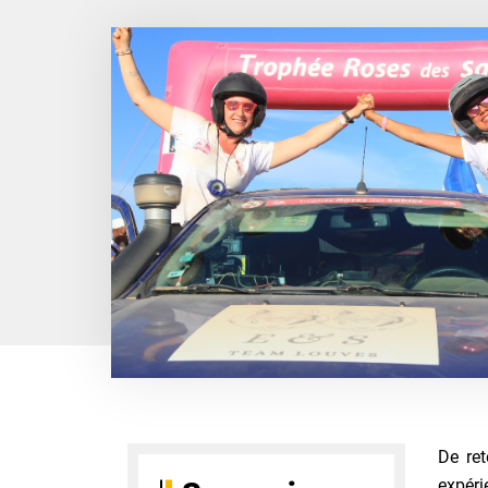
De ret
expéri