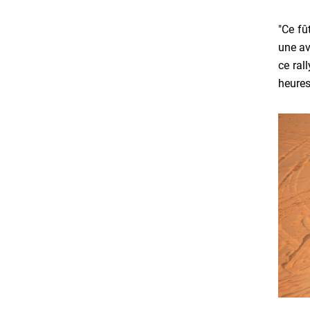
"Ce fû
une av
ce ral
heures