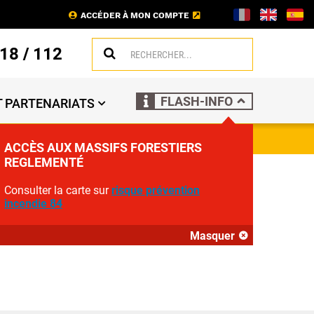
ACCÉDER À MON COMPTE
18
/
112
FLASH-INFO
 PARTENARIATS
ACCÈS AUX MASSIFS FORESTIERS
REGLEMENTÉ
TICIPE AU
Consulter la carte sur
risque prévention
incendie 84
Masquer