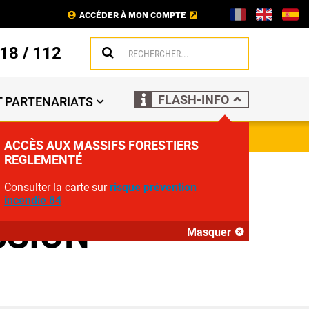
ACCÉDER À MON COMPTE
18
/
112
FLASH-INFO
 PARTENARIATS
ACCÈS AUX MASSIFS FORESTIERS
REGLEMENTÉ
 UN POMPIER
Consulter la carte sur
risque prévention
incendie 84
SSION
Masquer