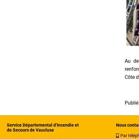
Au de
renfor
Côte d’
Publié
Service Départemental d’Incendie et
Nous conta
de Secours de Vaucluse
Par télép