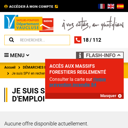
ACCÉDER À MON COMPTE
18
/
112
MENU
FLASH-INFO
ACCÈS AUX MASSIFS
Accueil
DÉMARCHES ET PARTENARIATS
FORESTIERS REGLEMENTÉ
Je suis SPV en recherche d’emploi
Consulter la carte sur
risque
prévention incendie 84
JE SUIS SPV EN RECHERCHE
Masquer
D'EMPLOI
Aucune offre disponible actuellement.