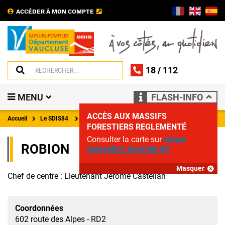
ACCÉDER À MON COMPTE
18
/
112
MENU
FLASH-INFO
ACCÈS AUX MASSIFS
Accueil
Le SDIS84
Coordonnées des centres d'incendie et de secours
FORESTIERS REGLEMENTÉ
Consulter la carte sur
risque
ROBION
prévention incendie 84
Masquer
Chef de centre : Lieutenant Jérôme Castellan
Coordonnées
602 route des Alpes - RD2