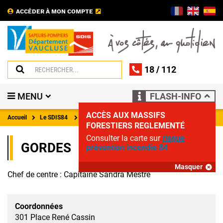
ACCÉDER À MON COMPTE
18
/
112
MENU
FLASH-INFO
ACCÈS AUX MASSIFS
Accueil
Le SDIS84
Coordonnées des centres d'incendie et de secours
FORESTIERS REGLEMENTÉ
Consulter la carte sur
risque
GORDES
prévention incendie 84
Masquer
Chef de centre : Capitaine Sandra Mestre
Coordonnées
301 Place René Cassin