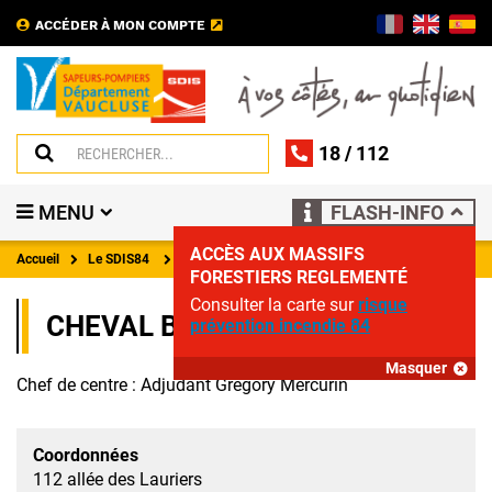
ACCÉDER À MON COMPTE
18
/
112
MENU
FLASH-INFO
ACCÈS AUX MASSIFS
Accueil
Le SDIS84
Coordonnées des centres d'incendie et de secours
FORESTIERS REGLEMENTÉ
Consulter la carte sur
risque
CHEVAL BLANC
prévention incendie 84
Masquer
Chef de centre : Adjudant Grégory Mercurin
Coordonnées
112 allée des Lauriers