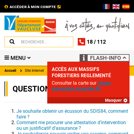
ACCÉDER À MON COMPTE
18
/
112
MENU
FLASH-INFO
ACCÈS AUX MASSIFS
Accueil
Site Internet
FORESTIERS REGLEMENTÉ
Consulter la carte sur
risque
QUESTIONS DIVERSES
prévention incendie 84
Masquer
Je souhaite obtenir un écusson du SDIS84, comment
faire ?
Comment me procurer une attestation d’intervention
ou un justificatif d’assurance ?
Je souhaiterais pouvoir visiter une caserne, comment