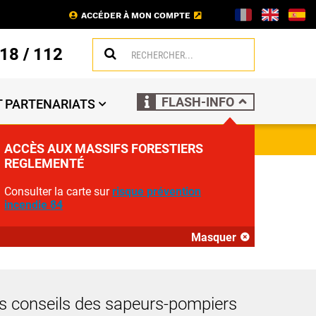
ACCÉDER À MON COMPTE
18
/
112
FLASH-INFO
 PARTENARIATS
ACCÈS AUX MASSIFS FORESTIERS
REGLEMENTÉ
ONS RÉFLEXES
Consulter la carte sur
risque prévention
incendie 84
Masquer
es conseils des sapeurs-pompiers