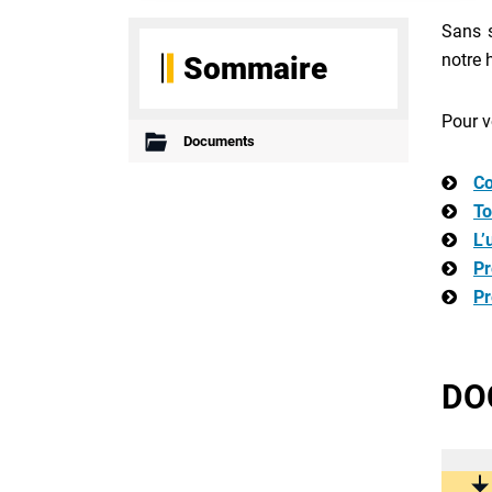
Sans s
notre 
Sommaire
Pour v
Documents
Co
To
L’
Pr
Pr
DO