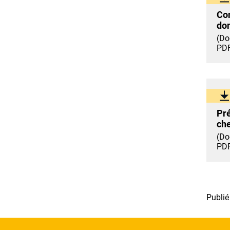
Com
do
(Do
PDF
Pré
ch
(Do
PDF
Publié