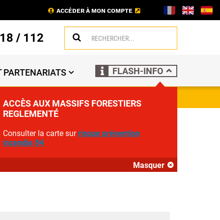
ACCÉDER À MON COMPTE
18
/
112
FLASH-INFO
 PARTENARIATS
ACCÈS AUX MASSIFS FORESTIERS
REGLEMENTÉ
Consulter la carte sur
risque prévention
incendie 84
Masquer