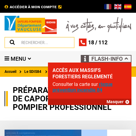
ACCÉDER À MON COMPTE
18
/
112
MENU
FLASH-INFO
ACCÈS AUX MASSIFS
Accueil
Le SDIS84
Actualités
FORESTIERS REGLEMENTÉ
Consulter la carte sur
risque
PRÉPARATION AU CONCOURS
prévention incendie 84
DE CAPORAL DE SAPEUR-
Masquer
POMPIER PROFESSIONNEL