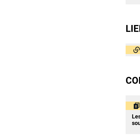
LI
CO
Les
sou