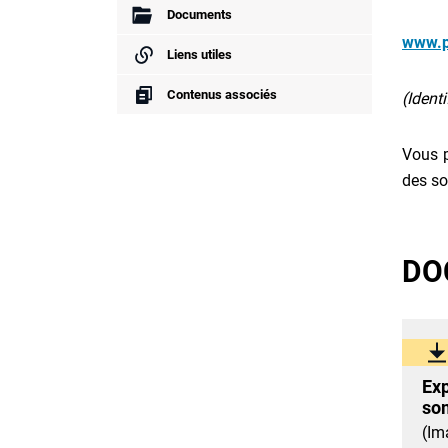
Documents
www.p
Liens utiles
Contenus associés
(Ident
Vous 
des s
DO
Exp
so
(Im