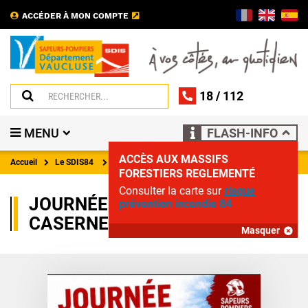
ACCÉDER À MON COMPTE
18
/
112
MENU
FLASH-INFO
ACCÈS AUX MASSIFS
Accueil
Le SDIS84
Évènements
FORESTIERS REGLEMENTÉ
Consulter la carte sur
risque
JOURNÉE PORTES OUVERTES
prévention incendie 84
CASERNE LES DENTELLES
Masquer