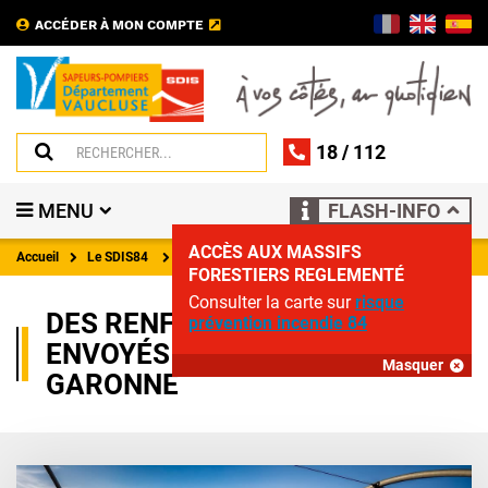
ACCÉDER À MON COMPTE
18
/
112
MENU
FLASH-INFO
ACCÈS AUX MASSIFS
Accueil
Le SDIS84
Actualités
FORESTIERS REGLEMENTÉ
Consulter la carte sur
risque
DES RENFORTS VAUCLUSIENS
prévention incendie 84
ENVOYÉS DANS LE LOT-ET-
Masquer
GARONNE