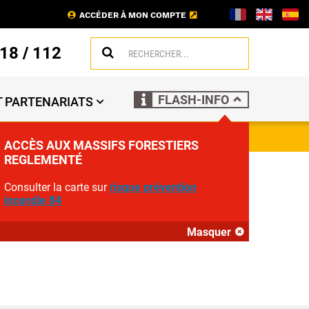
ACCÉDER À MON COMPTE
18
/
112
FLASH-INFO
 PARTENARIATS
ACCÈS AUX MASSIFS FORESTIERS
REGLEMENTÉ
N NOUVEL
Consulter la carte sur
risque prévention
incendie 84
Masquer