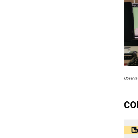
Observa
CO