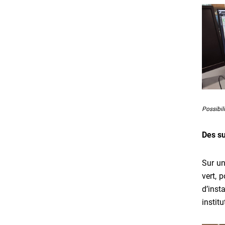
Possibil
Des su
Sur un
vert, 
d’inst
instit