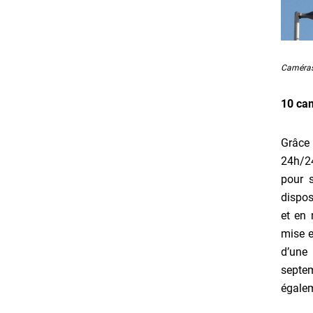
Caméras 
10 cam
Grâce 
24h/24
pour 
dispos
et en 
mise e
d’une
septem
égalem