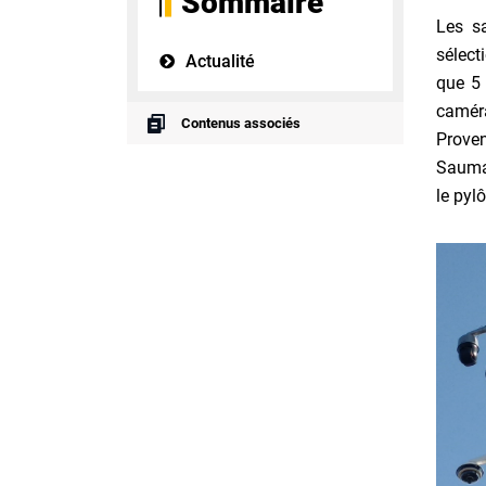
Sommaire
Les sa
sélect
Actualité
que 5 
caméra
Contenus associés
Prove
Sauman
le pyl