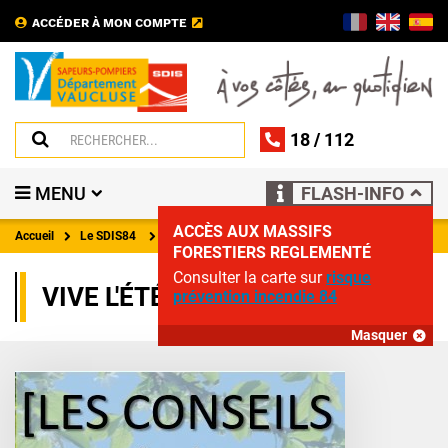
ACCÉDER À MON COMPTE
18
/
112
MENU
FLASH-INFO
ACCÈS AUX MASSIFS
Accueil
Le SDIS84
Actualités
FORESTIERS REGLEMENTÉ
Consulter la carte sur
risque
VIVE L'ÉTÉ, EN TOUTE SÉCURITÉ
prévention incendie 84
Masquer