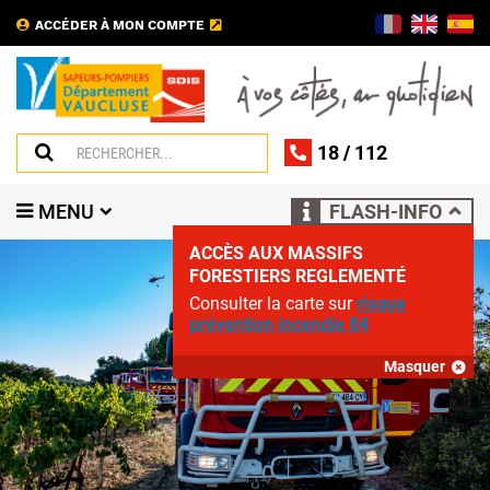
ACCÉDER À MON COMPTE
18
/
112
MENU
FLASH-INFO
ACCÈS AUX MASSIFS
FORESTIERS REGLEMENTÉ
Consulter la carte sur
risque
prévention incendie 84
Masquer