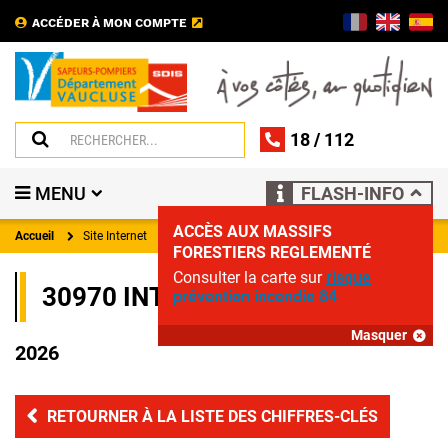
ACCÉDER À MON COMPTE
18
/
112
MENU
FLASH-INFO
ACCÈS AUX MASSIFS
Accueil
Site Internet
FORESTIERS REGLEMENTÉ
Consulter la carte sur
risque
30970 INTERVENTIONS EN
prévention incendie 84
Masquer
2026
RETOURNER À LA LISTE DES CHIFFRES-CLÉS