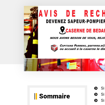
Si
Si
Sommaire
Si