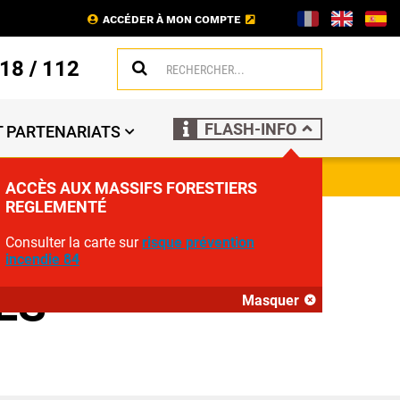
ACCÉDER À MON COMPTE
18
/
112
FLASH-INFO
 PARTENARIATS
ACCÈS AUX MASSIFS FORESTIERS
REGLEMENTÉ
ECRUTE DE
Consulter la carte sur
risque prévention
incendie 84
ES
Masquer