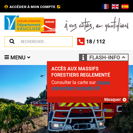
ACCÉDER À MON COMPTE
18
/
112
MENU
FLASH-INFO
ACCÈS AUX MASSIFS
FORESTIERS REGLEMENTÉ
Consulter la carte sur
risque
prévention incendie 84
Masquer