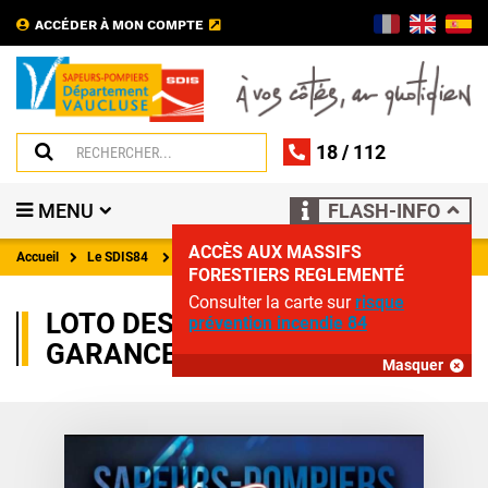
ACCÉDER À MON COMPTE
18
/
112
MENU
FLASH-INFO
ACCÈS AUX MASSIFS
Accueil
Le SDIS84
Évènements
FORESTIERS REGLEMENTÉ
Consulter la carte sur
risque
LOTO DES POMPIERS DE LA
prévention incendie 84
GARANCE
Masquer