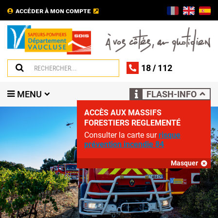
ACCÉDER À MON COMPTE
18
/
112
MENU
FLASH-INFO
ACCÈS AUX MASSIFS
FORESTIERS REGLEMENTÉ
Consulter la carte sur
risque
prévention incendie 84
Masquer