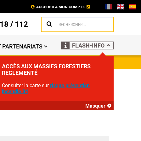
ACCÉDER À MON COMPTE
18
/
112
FLASH-INFO
 PARTENARIATS
ACCÈS AUX MASSIFS FORESTIERS
REGLEMENTÉ
Consulter la carte sur
risque prévention
incendie 84
Masquer