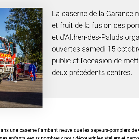
La caserne de la Garance m
et fruit de la fusion des p
et d'Althen-des-Paluds org
ouvertes samedi 15 octobr
public et l'occasion de met
deux précédents centres.
dans une caserne flambant neuve que les sapeurs-pompiers de Gara
unes enfants venus nombreux pour découvrir les ateliers et parcour