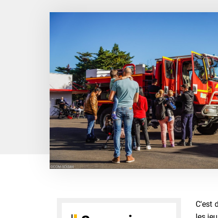
C'est 
les je