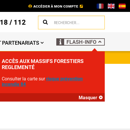
ACCÉDER À MON COMPTE
18
/
112
FLASH-INFO
 PARTENARIATS
ACCÈS AUX MASSIFS FORESTIERS
REGLEMENTÉ
 POUR LA
Consulter la carte sur
risque prévention
incendie 84
Masquer