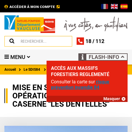
ACCÉDER À MON COMPTE
18
/
112
MENU
FLASH-INFO
ACCÈS AUX MASSIFS
Accueil
Le SDIS84
Actualités
FORESTIERS REGLEMENTÉ
Consulter la carte sur
risque
MISE EN SERVICE
prévention incendie 84
OPÉRATIONNELLE DE LA
Masquer
CASERNE "LES DENTELLES"