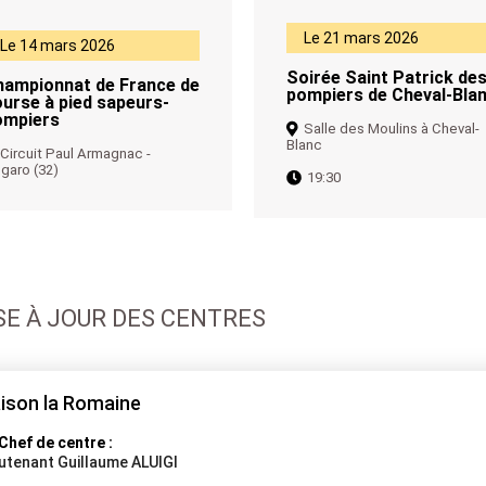
Le 21 mars 2026
Le 14 mars 2026
Soirée Saint Patrick de
hampionnat de France de
pompiers de Cheval-Bla
urse à pied sapeurs-
ompiers
Salle des Moulins à Cheval-
Blanc
Circuit Paul Armagnac -
garo (32)
19:30
SE À JOUR DES CENTRES
ison la Romaine
Chef de centre :
eutenant Guillaume ALUIGI