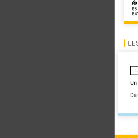
85
84
LE
L
Un
Dat