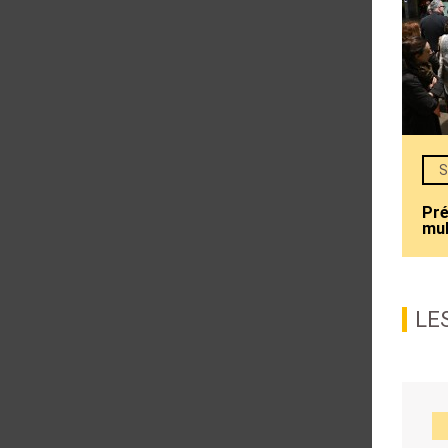
S
Pré
mul
LE