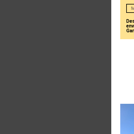
M
Des
env
Ga