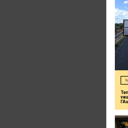
M
Tem
vau
l'A