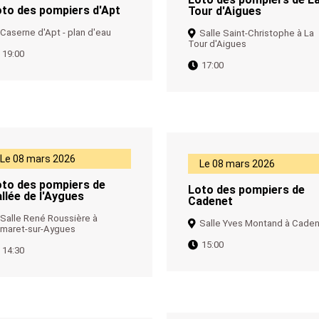
oto des pompiers d'Apt
Tour d'Aigues
Caserne d'Apt - plan d'eau
Salle Saint-Christophe à La
Tour d'Aigues
19:00
17:00
Le 08 mars 2026
Le 08 mars 2026
oto des pompiers de
Loto des pompiers de
llée de l'Aygues
Cadenet
Salle René Roussière à
Salle Yves Montand à Cade
maret-sur-Aygues
15:00
14:30