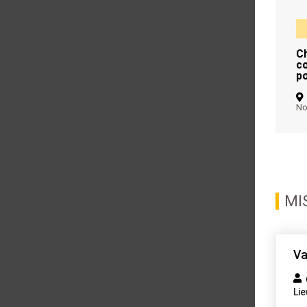
C
co
p
No
MI
Va
Li