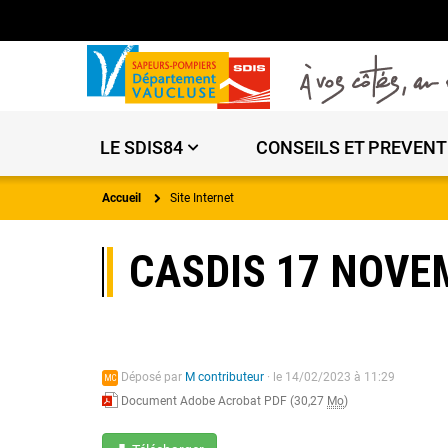
LE SDIS84
CONSEILS ET PREVENT
Accueil
Site Internet
CASDIS 17 NOVE
Déposé par
M contributeur
·
le 14/02/2023 à 11:29
MC
Document Adobe Acrobat PDF (30,27
Mo
)