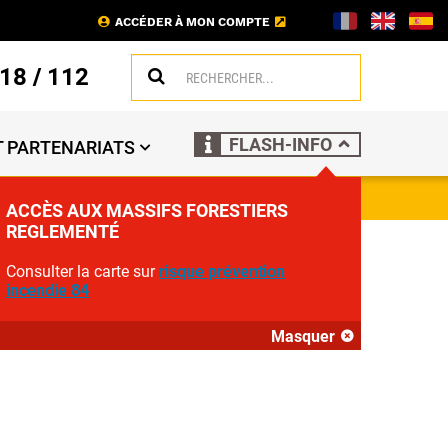
ACCÉDER À MON COMPTE
18
/
112
FLASH-INFO
 PARTENARIATS
ACCÈS AUX MASSIFS FORESTIERS
REGLEMENTÉ
Consulter la carte sur
risque prévention
incendie 84
Masquer