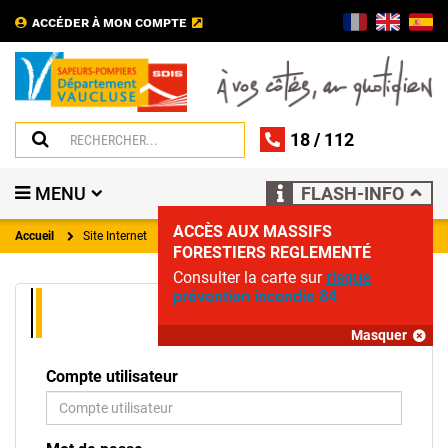
ACCÉDER À MON COMPTE
18
/
112
MENU
FLASH-INFO
ACCÈS AUX MASSIFS
Accueil
Site Internet
FORESTIERS REGLEMENTÉ
Consulter la carte sur
risque
prévention incendie 84
IDENTIFICATION
Masquer
Compte utilisateur